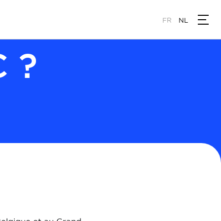
FR
NL
C ?