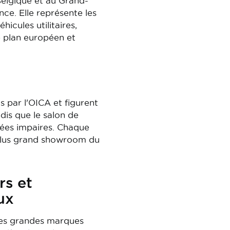
Belgique et au Grand-
ce. Elle représente les
icules utilitaires,
e plan européen et
 par l'OICA et figurent
ndis que le salon de
nnées impaires. Chaque
e plus grand showroom du
rs et
ux
 les grandes marques