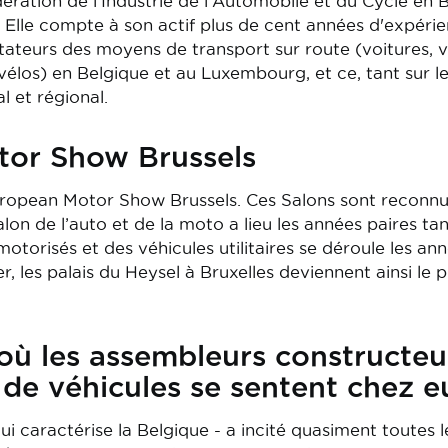
dération de l'Industrie de l'Automobile et du Cycle en 
lle compte à son actif plus de cent années d'expérien
ateurs des moyens de transport sur route (voitures, véh
élos) en Belgique et au Luxembourg, et ce, tant sur l
l et régional.
or Show Brussels
ropean Motor Show Brussels. Ces Salons sont reconnus
alon de l’auto et de la moto a lieu les années paires ta
motorisés et des véhicules utilitaires se déroule les a
r, les palais du Heysel à Bruxelles deviennent ainsi l
où les assembleurs constructeu
de véhicules se sentent chez e
i caractérise la Belgique - a incité quasiment toutes