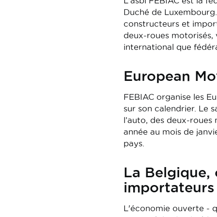
L'asbl FEBIAC est la fé
Duché de Luxembourg. E
constructeurs et import
deux-roues motorisés, v
international que fédéra
European Mot
FEBIAC organise les Eu
sur son calendrier. Le s
l’auto, des deux-roues 
année au mois de janvie
pays.
La Belgique, 
importateurs 
L'économie ouverte - qu