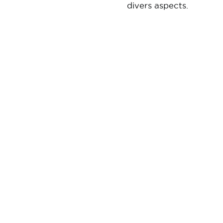
divers aspects.
Praktische
Links
informatie
Publicaties
Contact
Tax Calculator
Jobs
Specx (Technicar)
Jaarverslag