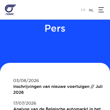
Overslaan
en
FR
NL
naar
de
Pers
inhoud
gaan
03/08/2026
Inschrijvingen van nieuwe voertuigen // Juli
2026
17/07/2026
Analyse van de Belgische automarkt in het