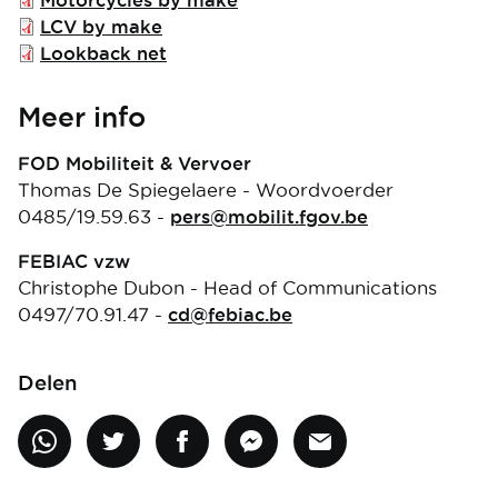
File
LCV by make
File
Lookback net
Meer info
FOD Mobiliteit & Vervoer
Thomas De Spiegelaere - Woordvoerder
0485/19.59.63 -
pers@mobilit.fgov.be
FEBIAC vzw
Christophe Dubon - Head of Communications
0497/70.91.47 -
cd@febiac.be
Delen