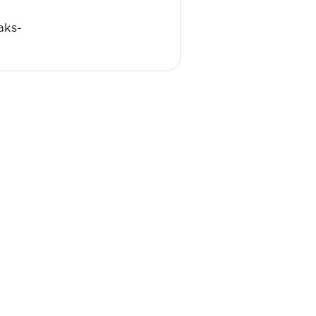
aks-
FEBIAC v.z.w.
Woluwedal 46 bus 6