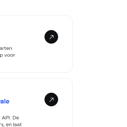
arten.
ap voor
ale
n API. De
, en laat