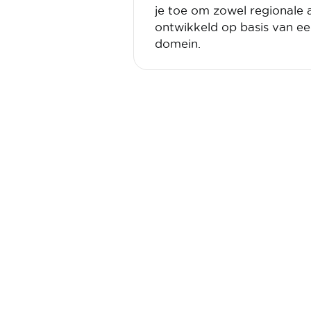
je toe om zowel regionale 
ontwikkeld op basis van ee
domein.
Praktische
Links
informatie
Publicaties