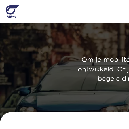
Overslaan
en
naar
de
inhoud
gaan
Om je mobilite
ontwikkeld. Of 
begeleidi