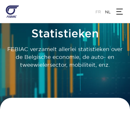
Overslaan
en
FR
NL
naar
de
Statistieken
inhoud
gaan
FEBIAC verzamelt allerlei statistieken over
de Belgische economie, de auto- en
tweewielersector, mobiliteit, enz.