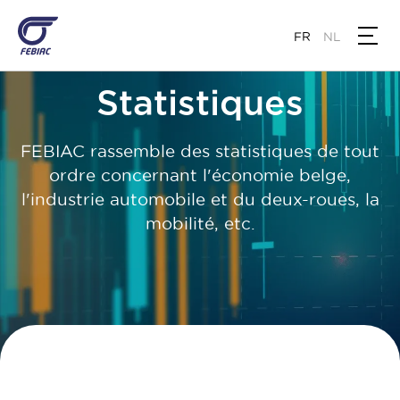
Aller
au
FR
NL
contenu
principal
Statistiques
FEBIAC rassemble des statistiques de tout
ordre concernant l'économie belge,
l'industrie automobile et du deux-roues, la
mobilité, etc.