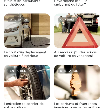
E-fuels: les carburants
L’hydrogène est-il le
synthétiques
carburant du futur?
UTILISATION
CONSEILS
Le coût d’un déplacement
Au secours: j’ai des soucis
en voiture électrique
de voiture en vacances!
ENTRETIEN
UTILISATION
L’entretien saisonnier de
Les parfums et fragrances
votre voiture
imaginés pour votre voiture