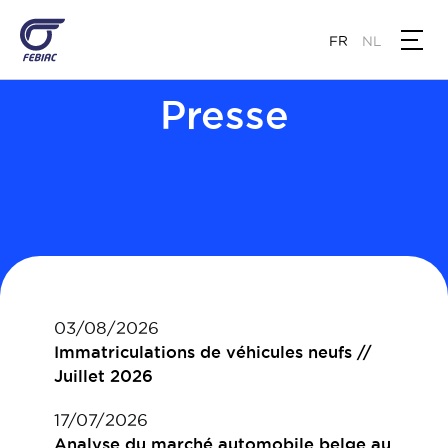
Aller
au
FR
NL
contenu
principal
Presse
03/08/2026
Immatriculations de véhicules neufs //
Juillet 2026
17/07/2026
Analyse du marché automobile belge au