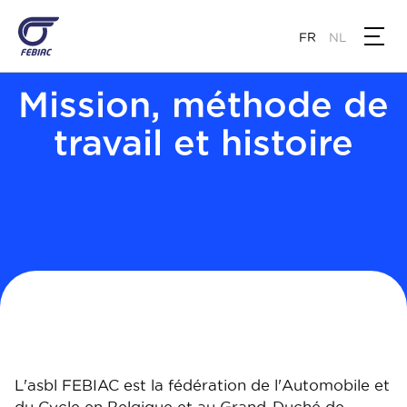
Aller
au
FR
NL
contenu
principal
Mission, méthode de
travail et histoire
L'asbl FEBIAC est la fédération de l'Automobile et