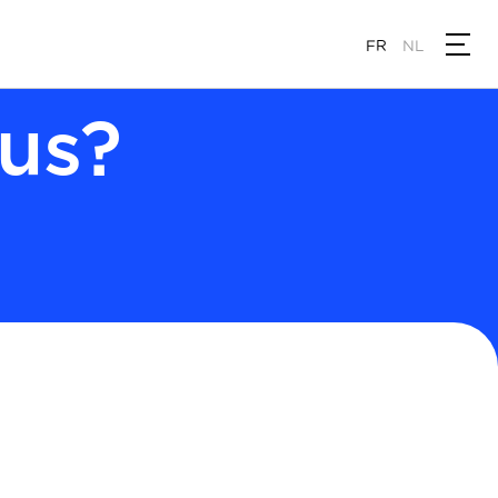
FR
NL
us?