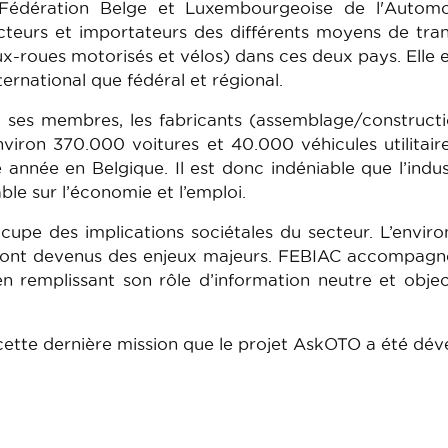
 Fédération Belge et Luxembourgeoise de l'Automob
cteurs et importateurs des différents moyens de trans
eux-roues motorisés et vélos) dans ces deux pays. Elle 
ernational que fédéral et régional.
ses membres, les fabricants (assemblage/constructio
nviron 370.000 voitures et 40.000 véhicules utilitair
année en Belgique. Il est donc indéniable que l’indu
ble sur l’économie et l’emploi.
cupe des implications sociétales du secteur. L’environ
té sont devenus des enjeux majeurs. FEBIAC accompagne
en remplissant son rôle d’information neutre et objec
cette dernière mission que le projet AskOTO a été dév