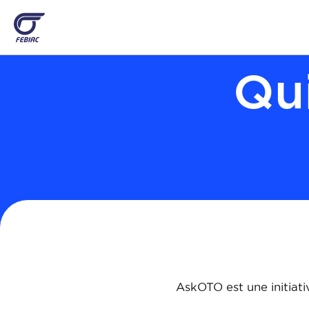
Aller
au
contenu
principal
Qu
AskOTO est une initiat