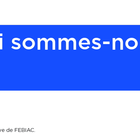
i sommes-no
ive de FEBIAC.