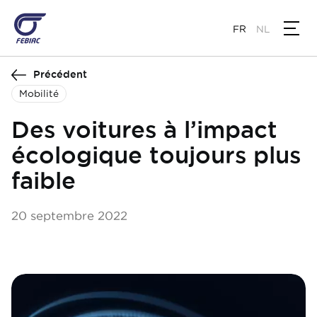
Aller
au
FR
NL
contenu
principal
Précédent
Mobilité
Des voitures à l’impact
écologique toujours plus
faible
20 septembre 2022