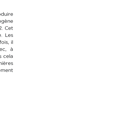
oduire
rogène
2. Cet
e. Les
is, il
ec, à
s cela
nières
lement