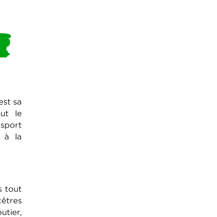
est sa
out le
nsport
 à la
s tout
êtres
utier,