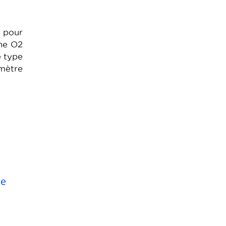
e pour
ène O2
e type
mètre