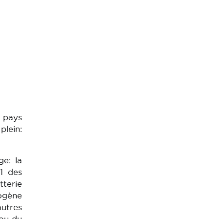
 pays
plein:
e: la
1 des
terie
rogène
utres