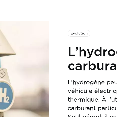
Evolution
L’hydro
carbura
L’hydrogène peut
véhicule électri
thermique. À l’uti
carburant partic
Seul bémol: il ne