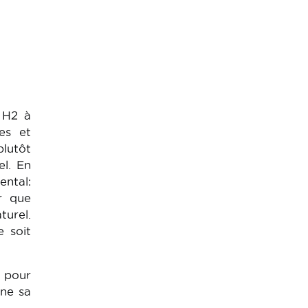
e H2 à
es et
plutôt
el. En
ntal:
ir que
turel.
 soit
u pour
ine sa