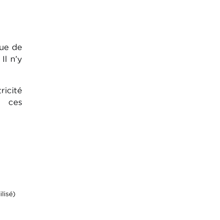
lue de
Il n’y
ricité
t ces