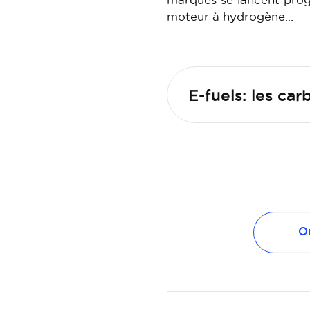
marques se lancent prog
moteur à hydrogène…
E-fuels: les ca
Ou