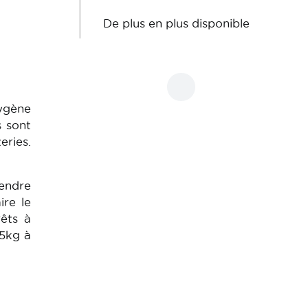
De plus en plus disponible
xygène
s sont
eries.
tendre
ire le
rêts à
(5kg à