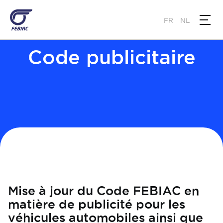
Skip
to
FR
NL
main
content
Code publicitaire
Mise à jour du Code FEBIAC en
matière de publicité pour les
véhicules automobiles ainsi que