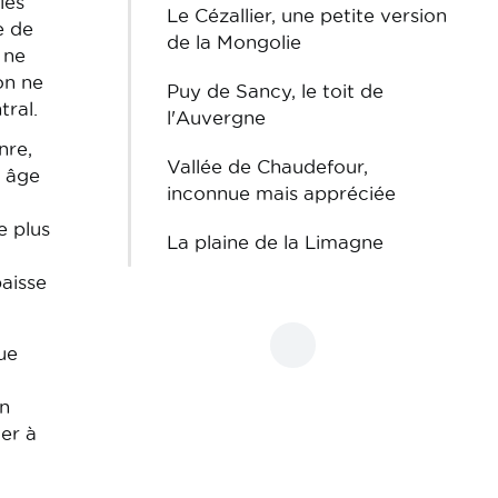
les
Le Cézallier, une petite version
e de
de la Mongolie
 ne
on ne
Puy de Sancy, le toit de
tral.
l'Auvergne
nre,
Vallée de Chaudefour,
n âge
inconnue mais appréciée
e plus
La plaine de la Limagne
paisse
ue
en
er à