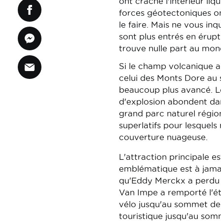
ont craché l'intérieur li
forces géotectoniques ont
le faire. Mais ne vous in
sont plus entrés en érup
trouve nulle part au mond
Si le champ volcanique a
celui des Monts Dore au 
beaucoup plus avancé. Le
d'explosion abondent dan
grand parc naturel région
superlatifs pour lesquel
couverture nuageuse.
L'attraction principale e
emblématique est à jamais
qu'Eddy Merckx a perdu s
Van Impe a remporté l'ét
vélo jusqu'au sommet de 
touristique jusqu'au so