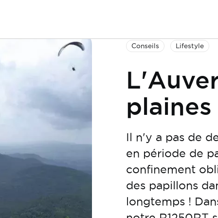
Conseils
Lifestyle
L'Auver
plaines
Il n'y a pas de d
en période de p
confinement obl
des papillons dan
longtemps ! Dan
notre R1250RT su