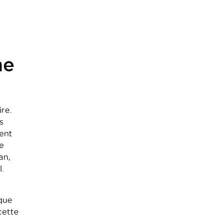
ne
re.
s
ent
e
an,
.
que
cette