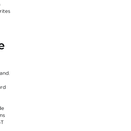
a
rites
e
and.
urd
de
ns
GT