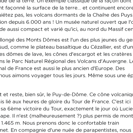
quide de la terre. Un exemple classique de la façon dont 
 façonné la surface de la terre... et continuent encor
quiétez pas, les volcans dormants de la Chaîne des Puys
tion depuis 6.000 ans ! Un musée naturel ouvert que l'
e aussi compact et varié qu'ici, au nord du Massif cen
llongé des Monts Dômes est l'un des plus jeunes du ge
sud, comme le plateau basaltique du Cézallier, est d'u
s dômes de lave, les cônes d'escargot et les cratères
s le Parc Naturel Régional des Volcans d'Auvergne. L
al de France est aussi le plus ancien d'Europe. Des
s nous aimons voyager tous les jours. Même sous une é
st et reste, bien sûr, le Puy-de-Dôme. Ce cône volcaniq
 lié aux heures de gloire du Tour de France. C'est ici
a 6ème victoire du Tour, exactement le jour où Luci
ape. Il n'est (malheureusement ?) plus permis de mont
1.465 m. Nous prenons donc le confortable train
mmet. En compagnie d'une nuée de parapentistes, nous