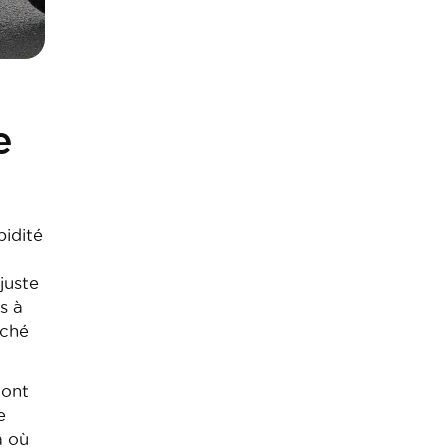
e
pidité
juste
s à
aché
 ont
e
a où