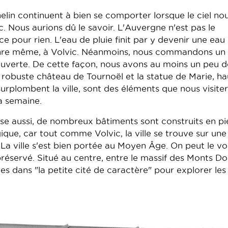
helin continuent à bien se comporter lorsque le ciel no
c. Nous aurions dû le savoir. L'Auvergne n'est pas le
e pour rien. L'eau de pluie finit par y devenir une eau
enre même, à Volvic. Néanmoins, nous commandons un 
ouverte. De cette façon, nous avons au moins un peu d
e robuste château de Tournoël et la statue de Marie, h
surplombent la ville, sont des éléments que nous visite
a semaine.
se aussi, de nombreux bâtiments sont construits en pi
ique, car tout comme Volvic, la ville se trouve sur une
La ville s'est bien portée au Moyen Âge. On peut le vo
réservé. Situé au centre, entre le massif des Monts Do
tes dans "la petite cité de caractère" pour explorer les