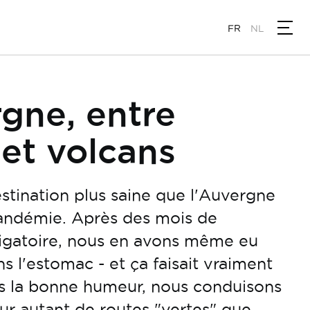
FR
NL
gne, entre
 et volcans
estination plus saine que l'Auvergne
andémie. Après des mois de
igatoire, nous en avons même eu
s l'estomac - et ça faisait vraiment
s la bonne humeur, nous conduisons
r autant de routes "vertes" que