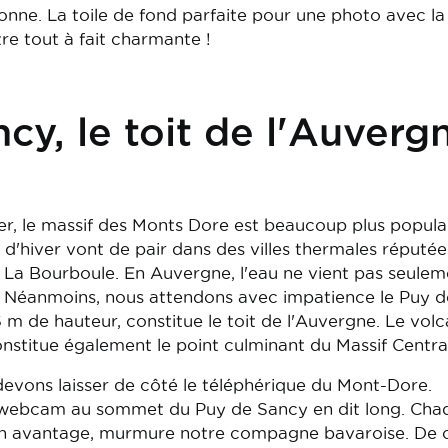
onne. La toile de fond parfaite pour une photo avec la
re tout à fait charmante !
cy, le toit de l'Auverg
er, le massif des Monts Dore est beaucoup plus populai
s d'hiver vont de pair dans des villes thermales réputée
a Bourboule. En Auvergne, l'eau ne vient pas seulem
l ! Néanmoins, nous attendons avec impatience le Puy d
 m de hauteur, constitue le toit de l'Auvergne. Le volc
constitue également le point culminant du Massif Central
evons laisser de côté le téléphérique du Mont-Dore.
 webcam au sommet du Puy de Sancy en dit long. Cha
n avantage, murmure notre compagne bavaroise. De 