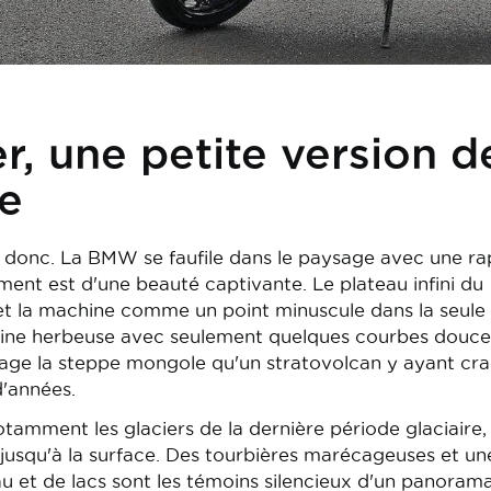
er, une petite version d
ie
 donc. La BMW se faufile dans le paysage avec une ra
ment est d'une beauté captivante. Le plateau infini du
et la machine comme un point minuscule dans la seule 
laine herbeuse avec seulement quelques courbes douce
tage la steppe mongole qu'un stratovolcan y ayant cr
 d'années.
tamment les glaciers de la dernière période glaciaire,
ue jusqu'à la surface. Des tourbières marécageuses et un
au et de lacs sont les témoins silencieux d'un panoram