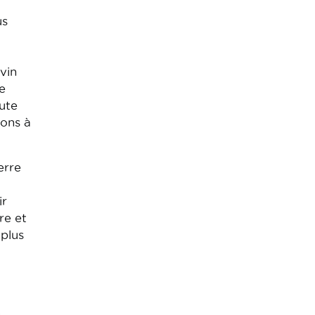
us
vin
e
aute
rons à
erre
ir
re et
 plus